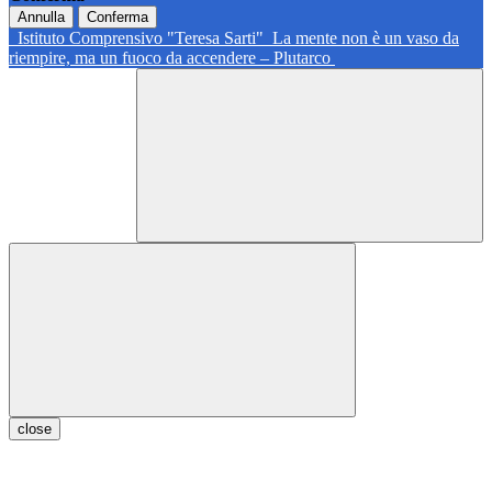
Annulla
Conferma
Istituto Comprensivo "Teresa Sarti"
La mente non è un vaso da
riempire, ma un fuoco da accendere – Plutarco
close