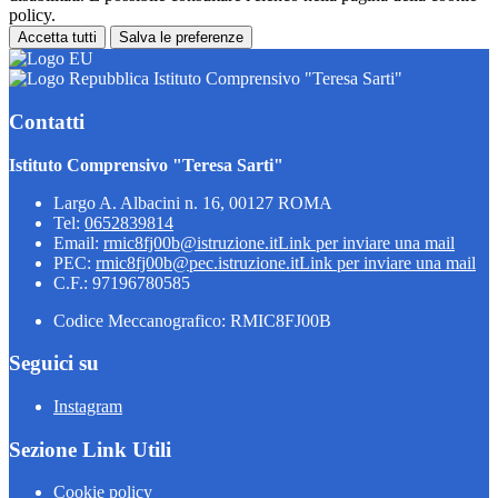
policy.
Accetta tutti
Salva le preferenze
Istituto Comprensivo "Teresa Sarti"
Contatti
Istituto Comprensivo "Teresa Sarti"
Largo A. Albacini n. 16, 00127 ROMA
Tel:
0652839814
Email:
rmic8fj00b@istruzione.it
Link per inviare una mail
PEC:
rmic8fj00b@pec.istruzione.it
Link per inviare una mail
C.F.: 97196780585
Codice Meccanografico: RMIC8FJ00B
Seguici su
Instagram
Sezione Link Utili
Cookie policy