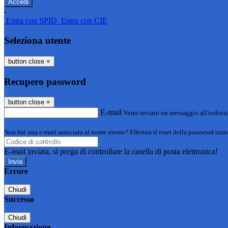
-
Entra con SPID
Entra con CIE
Seleziona utente
button close
×
Recupero password
button close
×
E-mail
Verrà inviato un messaggio all'indirizz
Non hai una e-mail associata al nome utente? Effettua il reset della password tram
E-mail inviata, si prega di controllare la casella di posta elettronica!
Errore
Chiudi
Successo
Chiudi
Informazione