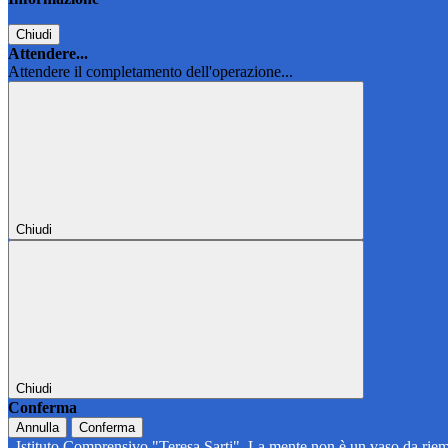
Chiudi
Attendere...
Attendere il completamento dell'operazione...
Chiudi
Chiudi
Conferma
Annulla
Conferma
Istituto Comprensivo "Teresa Sarti"
La mente non è un vaso da riem