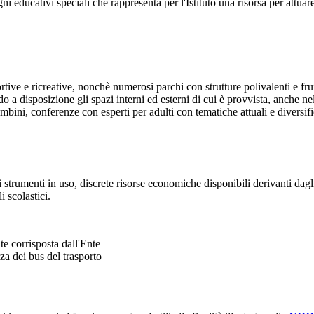
ni educativi speciali che rappresenta per l'Istituto una risorsa per attua
tive e ricreative, nonchè numerosi parchi con strutture polivalenti e fruibi
 a disposizione gli spazi interni ed esterni di cui è provvista, anche n
ambini, conferenze con esperti per adulti con tematiche attuali e diversifi
li strumenti in uso, discrete risorse economiche disponibili derivanti dagl
i scolastici.
te corrisposta dall'Ente
nza dei bus del trasporto