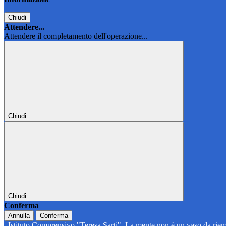
Chiudi
Attendere...
Attendere il completamento dell'operazione...
Chiudi
Chiudi
Conferma
Annulla
Conferma
Istituto Comprensivo "Teresa Sarti"
La mente non è un vaso da riem