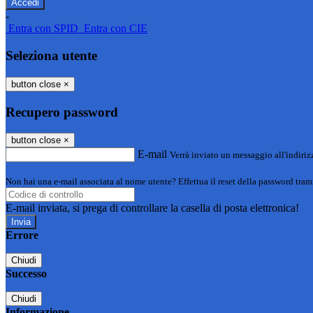
-
Entra con SPID
Entra con CIE
Seleziona utente
button close
×
Recupero password
button close
×
E-mail
Verrà inviato un messaggio all'indirizz
Non hai una e-mail associata al nome utente? Effettua il reset della password tram
E-mail inviata, si prega di controllare la casella di posta elettronica!
Errore
Chiudi
Successo
Chiudi
Informazione