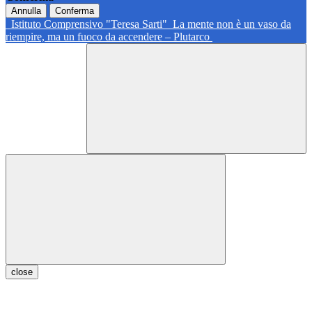
Annulla
Conferma
Istituto Comprensivo "Teresa Sarti"
La mente non è un vaso da
riempire, ma un fuoco da accendere – Plutarco
close