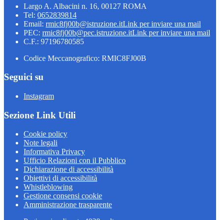
Largo A. Albacini n. 16, 00127 ROMA
Tel:
0652839814
Email:
rmic8fj00b@istruzione.it
Link per inviare una mail
PEC:
rmic8fj00b@pec.istruzione.it
Link per inviare una mail
C.F.: 97196780585
Codice Meccanografico: RMIC8FJ00B
Seguici su
Instagram
Sezione Link Utili
Cookie policy
Note legali
Informativa Privacy
Ufficio Relazioni con il Pubblico
Dichiarazione di accessibilità
Obiettivi di accessibilità
Whistleblowing
Gestione consensi cookie
Amministrazione trasparente