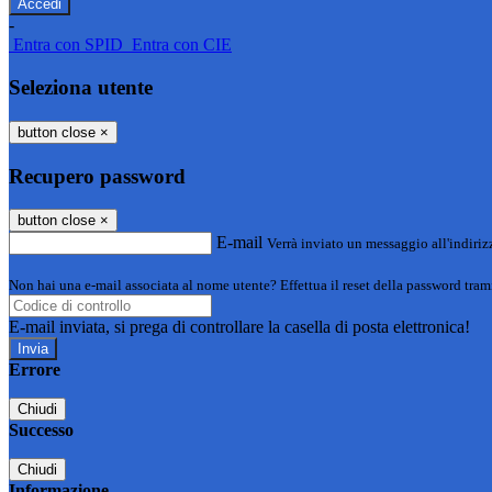
-
Entra con SPID
Entra con CIE
Seleziona utente
button close
×
Recupero password
button close
×
E-mail
Verrà inviato un messaggio all'indirizz
Non hai una e-mail associata al nome utente? Effettua il reset della password tram
E-mail inviata, si prega di controllare la casella di posta elettronica!
Errore
Chiudi
Successo
Chiudi
Informazione