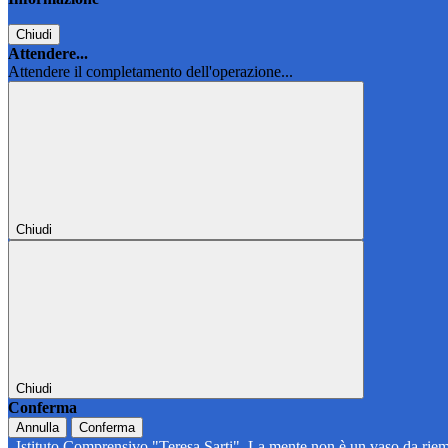
Chiudi
Attendere...
Attendere il completamento dell'operazione...
Chiudi
Chiudi
Conferma
Annulla
Conferma
Istituto Comprensivo "Teresa Sarti"
La mente non è un vaso da riem