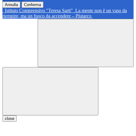
Annulla
Conferma
Istituto Comprensivo "Teresa Sarti"
La mente non è un vaso da
riempire, ma un fuoco da accendere – Plutarco
close