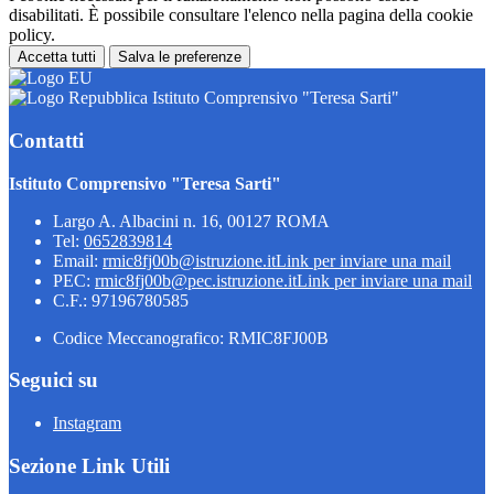
disabilitati. È possibile consultare l'elenco nella pagina della cookie
policy.
Accetta tutti
Salva le preferenze
Istituto Comprensivo "Teresa Sarti"
Contatti
Istituto Comprensivo "Teresa Sarti"
Largo A. Albacini n. 16, 00127 ROMA
Tel:
0652839814
Email:
rmic8fj00b@istruzione.it
Link per inviare una mail
PEC:
rmic8fj00b@pec.istruzione.it
Link per inviare una mail
C.F.: 97196780585
Codice Meccanografico: RMIC8FJ00B
Seguici su
Instagram
Sezione Link Utili