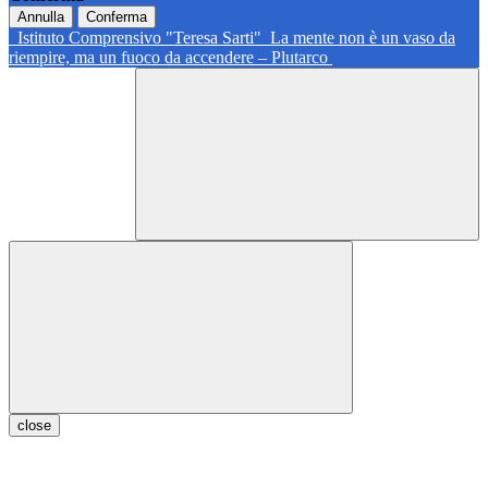
Annulla
Conferma
Istituto Comprensivo "Teresa Sarti"
La mente non è un vaso da
riempire, ma un fuoco da accendere – Plutarco
close