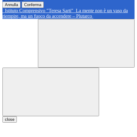
Annulla
Conferma
Istituto Comprensivo "Teresa Sarti"
La mente non è un vaso da
riempire, ma un fuoco da accendere – Plutarco
close