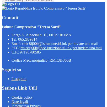
Istituto Comprensivo "Teresa Sarti"
Contatti
Istituto Comprensivo "Teresa Sarti"
Largo A. Albacini n. 16, 00127 ROMA
Tel:
0652839814
Email:
rmic8fj00b@istruzione.it
Link per inviare una mail
PEC:
rmic8fj00b@pec.istruzione.it
Link per inviare una mail
C.F.: 97196780585
Codice Meccanografico: RMIC8FJ00B
Seguici su
Instagram
Sezione Link Utili
Cookie policy
Note legali
Informativa Privacy