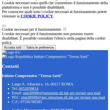
I cookie necessari sono quelli che consentono il funzionamento della
piattaforma e non è possibile disabilitarli.
Per conoscere quali sono i cookie necessari al funzionamento potete
visionare la
COOKIE POLICY
.
Cookie necessari per il funzionamento
I cookie necessari per il funzionamento non possono essere
disabilitati. È possibile consultare l'elenco nella pagina della cookie
policy.
Accetta tutti
Salva le preferenze
Istituto Comprensivo "Teresa Sarti"
Contatti
Istituto Comprensivo "Teresa Sarti"
Largo A. Albacini n. 16, 00127 ROMA
Tel:
0652839814
Email:
rmic8fj00b@istruzione.it
Link per inviare una mail
PEC:
rmic8fj00b@pec.istruzione.it
Link per inviare una mail
C.F.: 97196780585