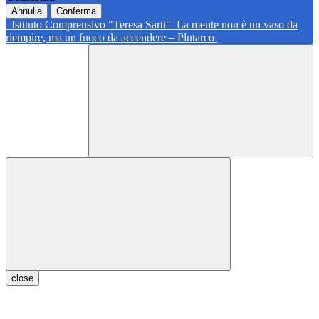
Annulla
Conferma
Istituto Comprensivo "Teresa Sarti"
La mente non è un vaso da
riempire, ma un fuoco da accendere – Plutarco
close