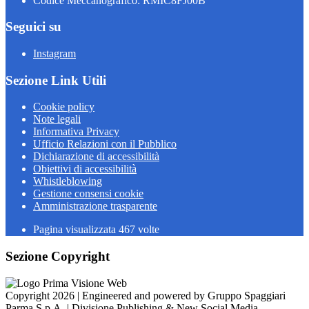
Codice Meccanografico: RMIC8FJ00B
Seguici su
Instagram
Sezione Link Utili
Cookie policy
Note legali
Informativa Privacy
Ufficio Relazioni con il Pubblico
Dichiarazione di accessibilità
Obiettivi di accessibilità
Whistleblowing
Gestione consensi cookie
Amministrazione trasparente
Pagina visualizzata
467
volte
Sezione Copyright
Copyright 2026 | Engineered and powered by Gruppo Spaggiari
Parma S.p.A. | Divisione Publishing & New Social Media