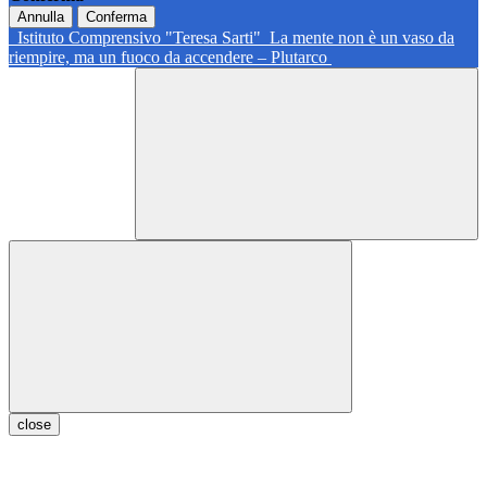
Annulla
Conferma
Istituto Comprensivo "Teresa Sarti"
La mente non è un vaso da
riempire, ma un fuoco da accendere – Plutarco
close