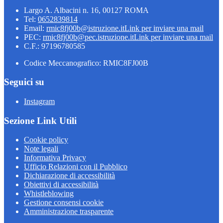
Largo A. Albacini n. 16, 00127 ROMA
Tel:
0652839814
Email:
rmic8fj00b@istruzione.it
Link per inviare una mail
PEC:
rmic8fj00b@pec.istruzione.it
Link per inviare una mail
C.F.: 97196780585
Codice Meccanografico: RMIC8FJ00B
Seguici su
Instagram
Sezione Link Utili
Cookie policy
Note legali
Informativa Privacy
Ufficio Relazioni con il Pubblico
Dichiarazione di accessibilità
Obiettivi di accessibilità
Whistleblowing
Gestione consensi cookie
Amministrazione trasparente