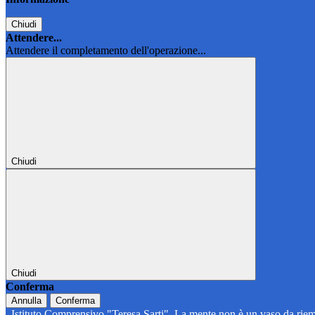
Chiudi
Attendere...
Attendere il completamento dell'operazione...
Chiudi
Chiudi
Conferma
Annulla
Conferma
Istituto Comprensivo "Teresa Sarti"
La mente non è un vaso da riem