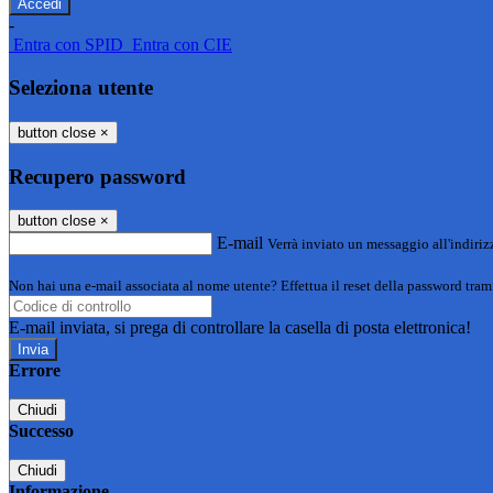
-
Entra con SPID
Entra con CIE
Seleziona utente
button close
×
Recupero password
button close
×
E-mail
Verrà inviato un messaggio all'indirizz
Non hai una e-mail associata al nome utente? Effettua il reset della password tram
E-mail inviata, si prega di controllare la casella di posta elettronica!
Errore
Chiudi
Successo
Chiudi
Informazione