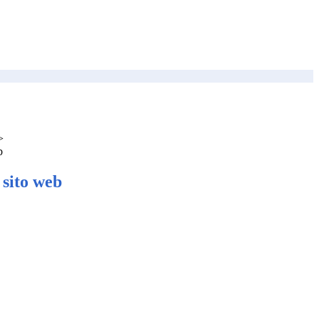
>
b
sito web