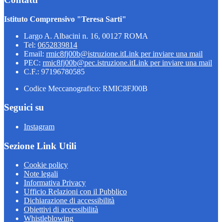
Istituto Comprensivo "Teresa Sarti"
Largo A. Albacini n. 16, 00127 ROMA
Tel:
0652839814
Email:
rmic8fj00b@istruzione.it
Link per inviare una mail
PEC:
rmic8fj00b@pec.istruzione.it
Link per inviare una mail
C.F.: 97196780585
Codice Meccanografico: RMIC8FJ00B
Seguici su
Instagram
Sezione Link Utili
Cookie policy
Note legali
Informativa Privacy
Ufficio Relazioni con il Pubblico
Dichiarazione di accessibilità
Obiettivi di accessibilità
Whistleblowing