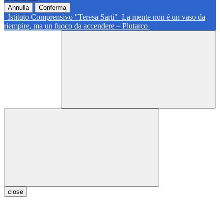
Annulla
Conferma
Istituto Comprensivo "Teresa Sarti"
La mente non è un vaso da
riempire, ma un fuoco da accendere – Plutarco
close