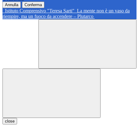
Annulla
Conferma
Istituto Comprensivo "Teresa Sarti"
La mente non è un vaso da
riempire, ma un fuoco da accendere – Plutarco
close