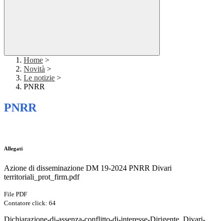
Home
>
Novità
>
Le notizie
>
PNRR
PNRR
Allegati
Azione di disseminazione DM 19-2024 PNRR Divari
territoriali_prot_firm.pdf
File PDF
Contatore click: 64
Dichiarazione-di-assenza-conflitto-di-interesse-Dirigente_Divari-