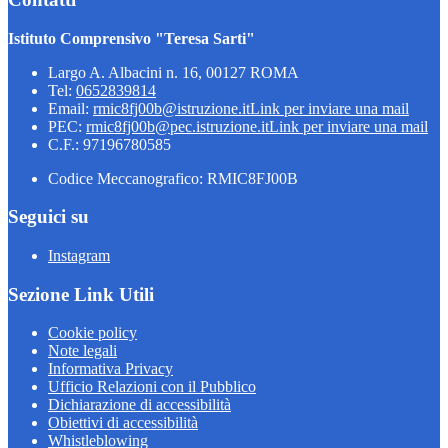
Istituto Comprensivo "Teresa Sarti"
Largo A. Albacini n. 16, 00127 ROMA
Tel:
0652839814
Email:
rmic8fj00b@istruzione.it
Link per inviare una mail
PEC:
rmic8fj00b@pec.istruzione.it
Link per inviare una mail
C.F.: 97196780585
Codice Meccanografico: RMIC8FJ00B
Seguici su
Instagram
Sezione Link Utili
Cookie policy
Note legali
Informativa Privacy
Ufficio Relazioni con il Pubblico
Dichiarazione di accessibilità
Obiettivi di accessibilità
Whistleblowing