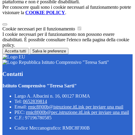
piattaforma e non è possibile disabilitarli.
Per conoscere quali sono i cookie necessari al funzionamento potete
visionare la
COOKIE POLICY
.
Cookie necessari per il funzionamento
I cookie necessari per il funzionamento non possono essere
disabilitati. È possibile consultare l'elenco nella pagina della cookie
policy.
Accetta tutti
Salva le preferenze
Istituto Comprensivo "Teresa Sarti"
Contatti
Istituto Comprensivo "Teresa Sarti"
Largo A. Albacini n. 16, 00127 ROMA
Tel:
0652839814
Email:
rmic8fj00b@istruzione.it
Link per inviare una mail
PEC:
rmic8fj00b@pec.istruzione.it
Link per inviare una mail
C.F.: 97196780585
Codice Meccanografico: RMIC8FJ00B