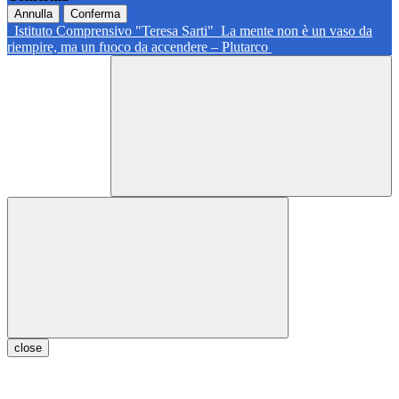
Annulla
Conferma
Istituto Comprensivo "Teresa Sarti"
La mente non è un vaso da
riempire, ma un fuoco da accendere – Plutarco
close