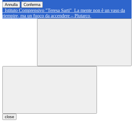
Annulla
Conferma
Istituto Comprensivo "Teresa Sarti"
La mente non è un vaso da
riempire, ma un fuoco da accendere – Plutarco
close