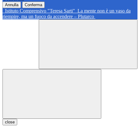
Annulla
Conferma
Istituto Comprensivo "Teresa Sarti"
La mente non è un vaso da
riempire, ma un fuoco da accendere – Plutarco
close