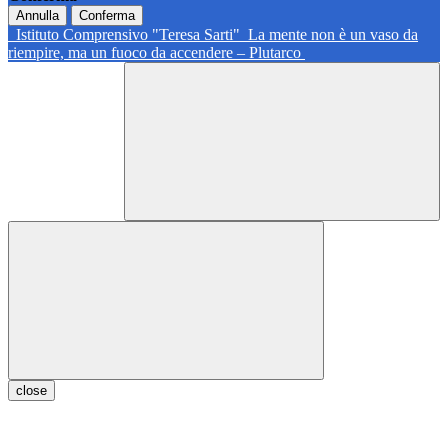
Annulla
Conferma
Istituto Comprensivo "Teresa Sarti"
La mente non è un vaso da
riempire, ma un fuoco da accendere – Plutarco
close