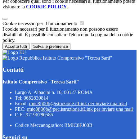
Per conoscere quali sono i cookie necessari al funzionamento potete
visionare la
COOKIE POLICY
.
Cookie necessari per il funzionamento
I cookie necessari per il funzionamento non possono essere
disabilitati. È possibile consultare l'elenco nella pagina della cookie
policy.
Accetta tutti
Salva le preferenze
Istituto Comprensivo "Teresa Sarti"
Contatti
Istituto Comprensivo "Teresa Sarti"
Largo A. Albacini n. 16, 00127 ROMA
Tel:
0652839814
Email:
rmic8fj00b@istruzione.it
Link per inviare una mail
PEC:
rmic8fj00b@pec.istruzione.it
Link per inviare una mail
C.F.: 97196780585
Codice Meccanografico: RMIC8FJ00B
Seguici su