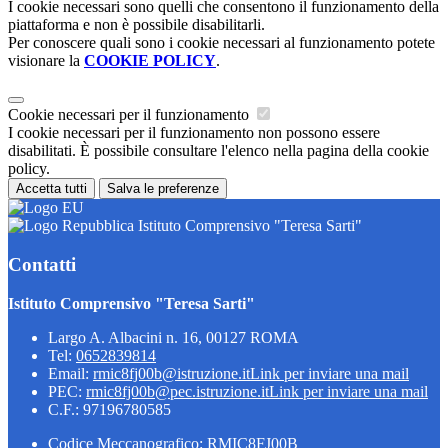
I cookie necessari sono quelli che consentono il funzionamento della
piattaforma e non è possibile disabilitarli.
Per conoscere quali sono i cookie necessari al funzionamento potete
visionare la
COOKIE POLICY
.
Cookie necessari per il funzionamento
I cookie necessari per il funzionamento non possono essere
disabilitati. È possibile consultare l'elenco nella pagina della cookie
policy.
Accetta tutti
Salva le preferenze
Istituto Comprensivo "Teresa Sarti"
Contatti
Istituto Comprensivo "Teresa Sarti"
Largo A. Albacini n. 16, 00127 ROMA
Tel:
0652839814
Email:
rmic8fj00b@istruzione.it
Link per inviare una mail
PEC:
rmic8fj00b@pec.istruzione.it
Link per inviare una mail
C.F.: 97196780585
Codice Meccanografico: RMIC8FJ00B