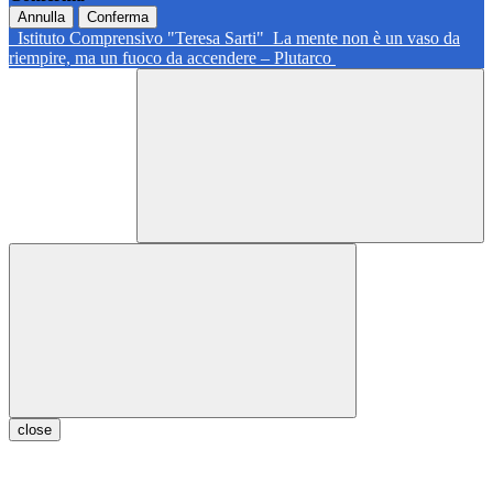
Annulla
Conferma
Istituto Comprensivo "Teresa Sarti"
La mente non è un vaso da
riempire, ma un fuoco da accendere – Plutarco
close