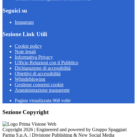
Seguici su
Instagram
Sezione Link Utili
Cookie policy
Note legali
Informativa Privacy
Ufficio Relazioni con il Pubblico
Dichiarazione di accessibilità
Obiettivi di accessibilità
Whistleblowing
Gestione consensi cookie
Amministrazione trasparente
Pagina visualizzata
968
volte
Sezione Copyright
Copyright 2026 | Engineered and powered by Gruppo Spaggiari
Parma S.p.A. | Divisione Publishing & New Social Media